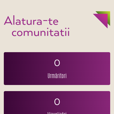
Alatura-te
comunitatii
0
Urmăritori
0