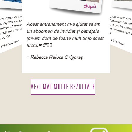
Abdomen plat este
minunat. Datorită lui
c
î
l
Abia aște
ător
r
r
Mul
cat din luna
f
e
r
a
 l
u
t
gra
k
.
S
u
t
lț
u
m
l
ț
u
it
ă
d
ti
n
.
 de pe youtube
slăbit 14
Acest antrenament m-a ajutat să am
ltate și
într-o luna, 3cm în talie si 4
esc
un abdomen de invidiat și pătrățele
- Cibotari Cristina
i
m

(mi-am dorit de foarte mult timp acest
teiciuc
lucru)❤👏🏋️‍♀️
- Rebecca Raluca Grigoraș
VEZI MAI MULTE REZULTATE