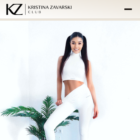
ACASĂ
PROGRAME
ÎNTREABĂ-MĂ
FAQ
COȘ