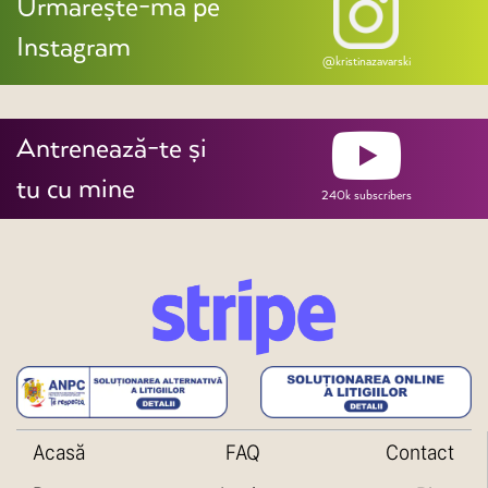
Urmărește-mă pe
Instagram
@kristinazavarski
Antrenează-te și
tu cu mine
240k subscribers
Acasă
FAQ
Contact