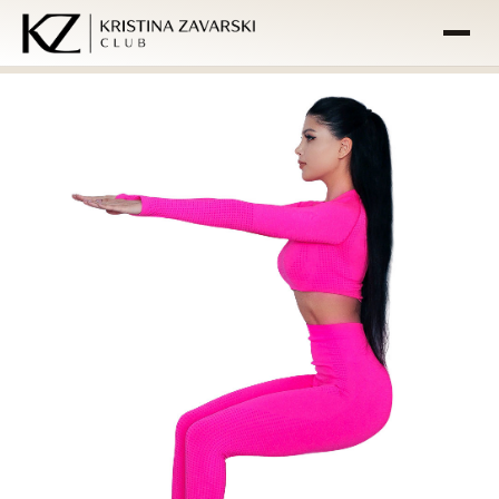
ACASĂ
PROGRAME
ÎNTREABĂ-MĂ
FAQ
COȘ