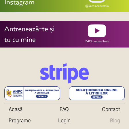
Instagram
@kristinazavarski
Antrenează-te și
tu cu mine
240k subscribers
Acasă
FAQ
Contact
Programe
Login
Blog