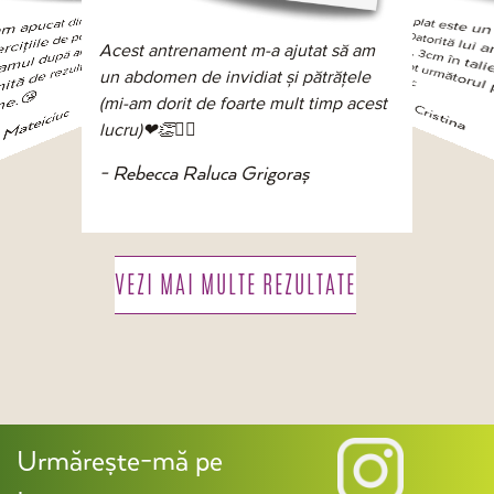
Abdomen plat este
minunat. Datorită lui
c
î
l
Abia aște
ător
r
r
Mul
cat din luna
f
e
r
a
 l
u
t
gra
k
.
S
u
t
lț
u
m
l
ț
u
it
ă
d
ti
n
.
 de pe youtube
slăbit 14
Acest antrenament m-a ajutat să am
ltate și
într-o luna, 3cm în talie si 4
esc
un abdomen de invidiat și pătrățele
- Cibotari Cristina
i
m

(mi-am dorit de foarte mult timp acest
teiciuc
lucru)❤👏🏋️‍♀️
- Rebecca Raluca Grigoraș
VEZI MAI MULTE REZULTATE
Urmărește-mă pe