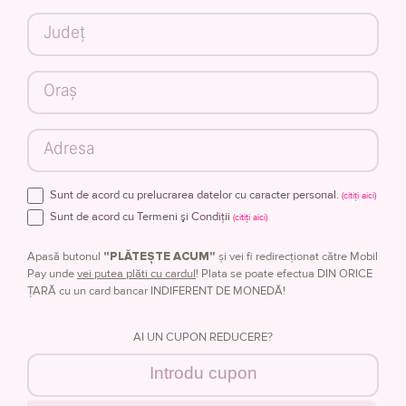
Sunt de acord cu prelucrarea datelor cu caracter personal.
(citiți aici)
Sunt de acord cu Termeni şi Condiţii
(citiți aici)
Apasă butonul
"PLĂTEȘTE ACUM"
și vei fi redirecționat către Mobil
Pay unde
vei putea plăti cu cardul
! Plata se poate efectua DIN ORICE
ȚARĂ cu un card bancar INDIFERENT DE MONEDĂ!
AI UN CUPON REDUCERE?