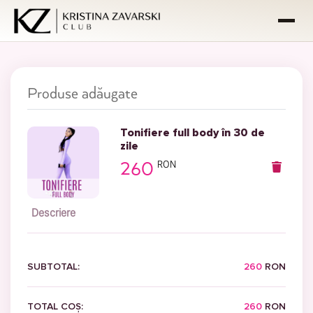
ACASĂ
Produse adăugate
PROGRAME
Tonifiere full body în 30 de
ÎNTREABĂ-MĂ
zile
RON
260
FAQ
Descriere
COȘ
SUBTOTAL:
260
RON
TOTAL COȘ:
260
RON