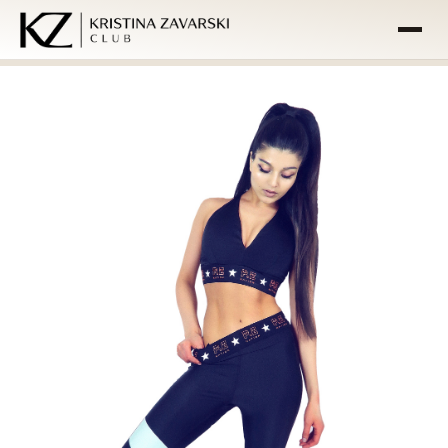
ACASĂ
PROGRAME
ÎNTREABĂ-MĂ
FAQ
COȘ