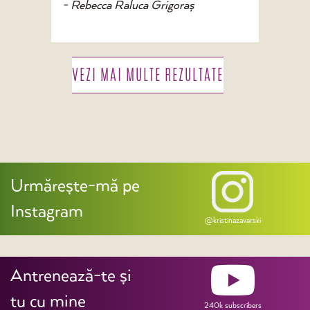
- Rebecca Raluca Grigoraș
VEZI MAI MULTE REZULTATE
Urmărește-mă pe
Instagram
@kristinazavarski
Antrenează-te și
tu cu mine
240k subscribers